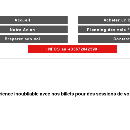
Accueil
Acheter un b
Notre Avion
Planning des vols /
Préparer son vol
Contact
INFOS au +33672042599
rience inoubliable avec nos billets pour des sessions de vol