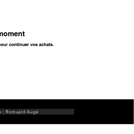
e moment
pour continuer vos achats.
o : Romuald Augé